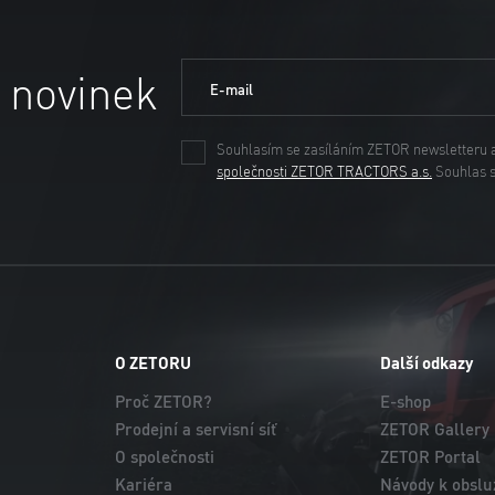
 novinek
E-mail
Souhlasím se zasíláním ZETOR newsletteru 
společnosti ZETOR TRACTORS a.s.
Souhlas 
O ZETORU
Další odkazy
Proč ZETOR?
E-shop
Prodejní a servisní síť
ZETOR Gallery
O společnosti
ZETOR Portal
Kariéra
Návody k obslu