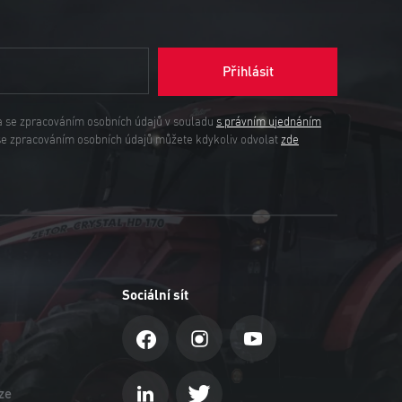
Přihlásit
a se zpracováním osobních údajů v souladu
s právním ujednáním
se zpracováním osobních údajů můžete kdykoliv odvolat
zde
Sociální sít
ze