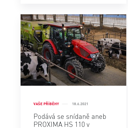
VAŠE PŘÍBĚHY
18.6.2021
Podává se snídaně aneb
PROXIMA HS 110 v