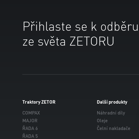
Přihlaste se k odběru
ze světa ZETORU
Traktory ZETOR
Další produkty
COMPAX
Náhradní díly
MAJOR
Oleje
ŘADA 6
Čelní nakladače
ŘADA 5