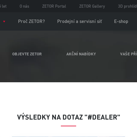
 let
O nás
ZETOR Portal
ZETOR Gallery
3D prohlíd
Proč ZETOR?
Prodejní a servisní síť
E-shop
OBJEVTE ZETOR
AKČNÍ NABÍDKY
VAŠE PŘ
VÝSLEDKY NA DOTAZ "#DEALER"