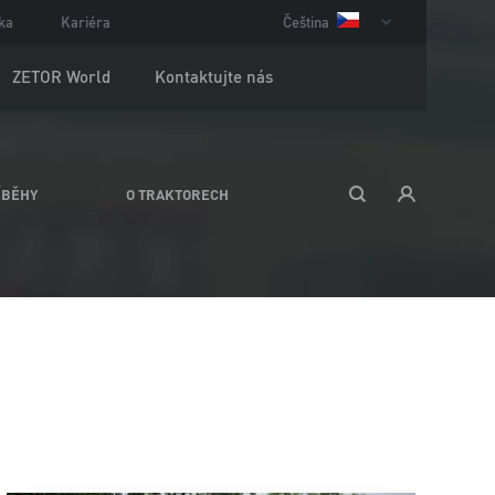
ka
Kariéra
Čeština
ZETOR World
Kontaktujte nás
ÍBĚHY
O TRAKTORECH