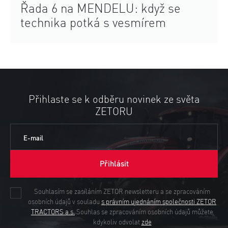
Řada 6 na MENDELU: když se
technika potká s vesmírem
Přihlaste se k odběru novinek ze světa
ZETORU
E-mail
Přihlásit
Souhlasím se zasíláním ZETOR newsletteru a se zpracováním
osobních údajů v souladu
s právním ujednáním společnosti ZETOR
TRACTORS a.s.
Souhlas se zpracováním osobních údajů můžete
kdykoliv odvolat
zde