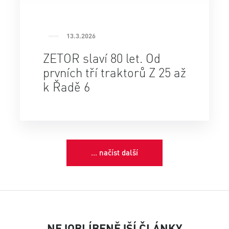
13.3.2026
ZETOR slaví 80 let. Od
prvních tří traktorů Z 25 až
k Řadě 6
... načíst další
NEJOBLÍBENĚJŠÍ ČLÁNKY