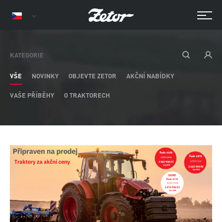
KATEGORIE
VŠE
NOVINKY
OBJEVTE ZETOR
AKČNÍ NABÍDKY
VAŠE PŘÍBĚHY
O TRAKTORECH