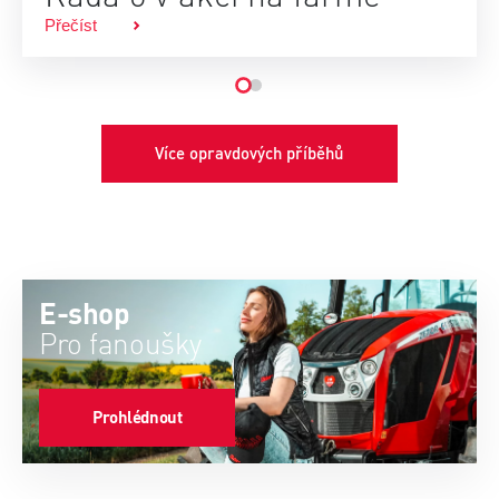
Přečíst
Více opravdových příběhů
E-shop
Pro fanoušky
Prohlédnout