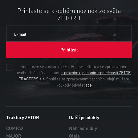
Přihlaste se k odběru novinek ze světa
ZETORU
E-mail
Přihlásit
Souhlasím se zasíláním ZETOR newsletteru a se zpracováním
osobních údajů v souladu
s právním ujednáním společnosti ZETOR
TRACTORS a.s.
Souhlas se zpracováním osobních údajů můžete
kdykoliv odvolat
zde
Traktory ZETOR
Další produkty
COMPAX
Náhradní díly
MAJOR
Oleje