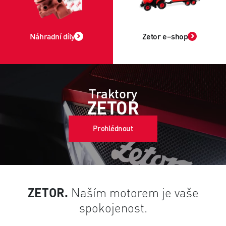
Náhradní díly
Zetor e–shop
Traktory
ZETOR
Prohlédnout
ZETOR.
Naším motorem je vaše
spokojenost.