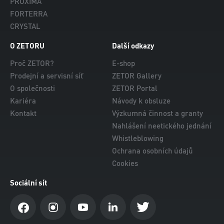
PROXIMA
FORTERRA
CRYSTAL
O ZETORU
Další odkazy
Proč ZETOR?
E-shop
Prodejní a servisní síť
ZETOR Gallery
O společnosti
ZETOR Portal
Kariéra
Návody k obsluze
Kontakt
Výzkumná činnost a granty
Nahlášení neetického jednání
Whistleblowing
Ochrana osobních údajů
Cookies
Sociální sít