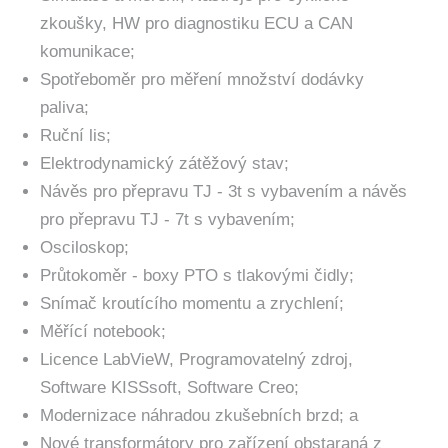
zkoušky, HW pro diagnostiku ECU a CAN
komunikace;
Spotřeboměr pro měření množství dodávky
paliva;
Ruční lis;
Elektrodynamický zátěžový stav;
Návěs pro přepravu TJ - 3t s vybavením a návěs
pro přepravu TJ - 7t s vybavením;
Osciloskop;
Průtokoměr - boxy PTO s tlakovými čidly;
Snímač kroutícího momentu a zrychlení;
Měřící notebook;
Licence LabVieW, Programovatelný zdroj,
Software KISSsoft, Software Creo;
Modernizace náhradou zkušebních brzd; a
Nové transformátory pro zařízení obstaraná z