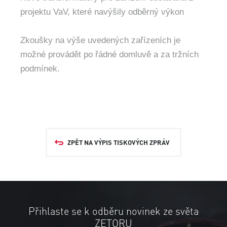
projektu VaV, které navýšily odběrný výkon
Zkoušky na výše uvedených zařízeních je
možné provádět po řádné domluvě a za tržních
podmínek.
ZPĚT NA VÝPIS TISKOVÝCH ZPRÁV
Přihlaste se k odběru novinek ze světa
ZETORU