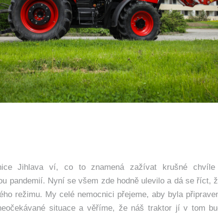
ce Jihlava ví, co to znamená zažívat krušné chvíle 
ou pandemií. Nyní se všem zde hodně ulevilo a dá se říct, 
ého režimu. My celé nemocnici přejeme, aby byla připrav
neočekávané situace a věříme, že náš traktor jí v tom b