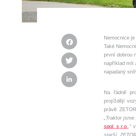
Nemocnice je 
Také Nemocnic
první dobrou 
například mít 
napadaný sníh
Na řádně pro
projíždějí vo
právě ZET
„Traktor jsme 
spol. s r.o.
,
“ 
starší ZETOR