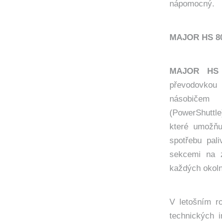
nápomocný.
MAJOR HS 80 
MAJOR HS
převodovkou
násobičem 
(PowerShuttl
které umožňuj
spotřebu pal
sekcemi na z
každých okoln
V letošním r
technických 