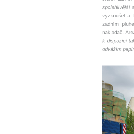
spolehlivější s
vyzkoušel a l
zadním pluhe
nakladač. Are
k dispozici t
odvážím papír