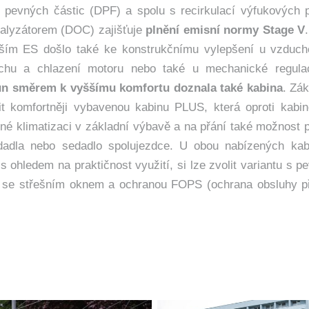
tr pevných částic (DPF) a spolu s recirkulací výfukových
alyzátorem (DOC) zajišťuje
plnění emisní normy Stage V
ším ES došlo také ke konstrukčnímu vylepšení u vzduch
chu a chlazení motoru nebo také u mechanické regulac
n směrem k vyššímu komfortu doznala také kabina
. Zá
lit komfortněji vybavenou kabinu PLUS, která oproti ka
iné klimatizaci v základní výbavě a na přání také možnost
dadla nebo sedadlo spolujezdce. U obou nabízených kabi
s ohledem na praktičnost využití, si lze zvolit variantu s p
u se střešním oknem a ochranou FOPS (ochrana obsluhy př