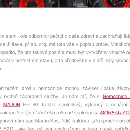
místem, kde odborníci pečují o naše zdraví a zachraňují lid
e Jihlava, přísp. org. má toto vše v popisu práce. Málokoh
napadlo, že pro takové poslání musí být vytvořeny vhodné 
areál v perfektním stavu, a to především v zimě, kdy situac
.
hrnutém areálu nemocnice mohou záviset lidské životy
zy rychlé záchranné služby. Je nám ctí, že si
Nemocnice J
OR
MAJOR
HS 80: traktor spolehlivý, výkonný a nenároč
zakoupili v říjnu loňského roku od společnosti
MOREAU AG
vypráví nám pan Martin Kos, řidič traktoru.
„Pro práci v areá
 5211, ale ten už má odslouženo a bylo nutné pořídit