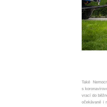
Také Nemocni
s koronavirov
vrací do běžn
očekávané i 