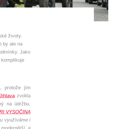
ské životy.
o by ale na
podmínky. Jako
i komplikuje
, protože jím
ihlava
zvolila
ný na údržbu.
RI VYSOČINA
lu využíváme i
 modernější a