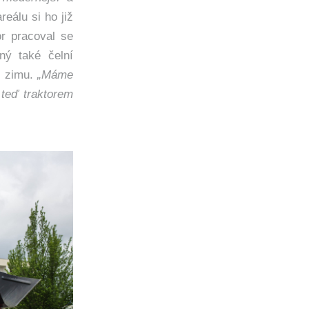
eálu si ho již
or pracoval se
ný také čelní
o zimu.
„Máme
 teď traktorem