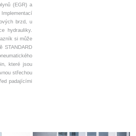
 plynů (EGR) a
. Implementací
ových brzd, u
e hydrauliky.
kazník si může
bině STANDARD
 pneumatického
n, které jsou
evnou střechou
ed padajícími