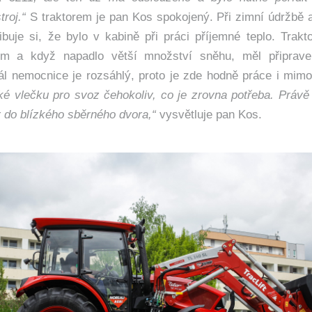
troj.“
S traktorem je pan Kos spokojený. Při zimní údržbě ar
ibuje si, že bylo v kabině při práci příjemné teplo. Trakt
m a když napadlo větší množství sněhu, měl připrave
ál nemocnice je rozsáhlý, proto je zde hodně práce i mim
aké vlečku pro svoz čehokoliv, co je zrovna potřeba. Právě
 do blízkého sběrného dvora,“
vysvětluje pan Kos.