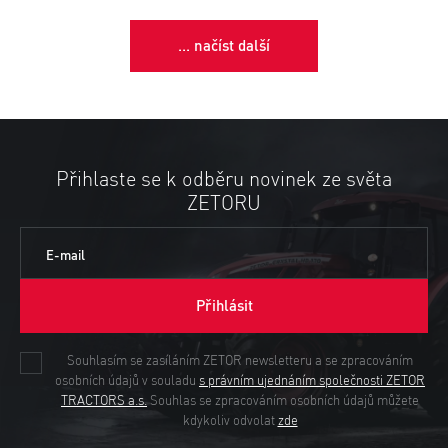
... načíst další
Přihlaste se k odběru novinek ze světa
ZETORU
E-mail
Přihlásit
Souhlasím se zasíláním ZETOR newsletteru a se zpracováním
osobních údajů v souladu
s právním ujednáním společnosti ZETOR
TRACTORS a.s.
Souhlas se zpracováním osobních údajů můžete
kdykoliv odvolat
zde