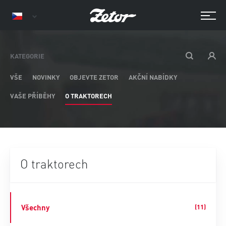
KATEGORIE
VŠE
NOVINKY
OBJEVTE ZETOR
AKČNÍ NABÍDKY
VAŠE PŘÍBĚHY
O TRAKTORECH
O traktorech
Všechny
(11)