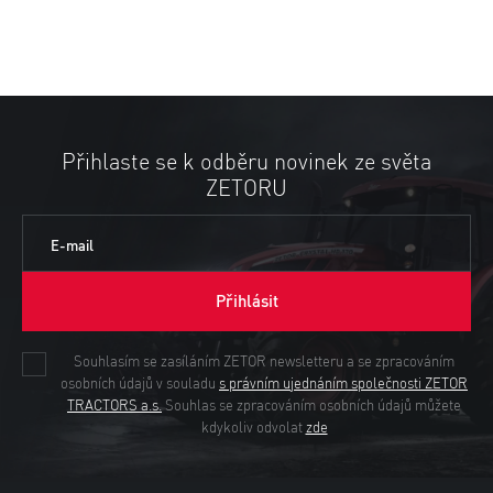
Přihlaste se k odběru novinek ze světa
ZETORU
E-mail
Přihlásit
Souhlasím se zasíláním ZETOR newsletteru a se zpracováním
osobních údajů v souladu
s právním ujednáním společnosti ZETOR
TRACTORS a.s.
Souhlas se zpracováním osobních údajů můžete
kdykoliv odvolat
zde