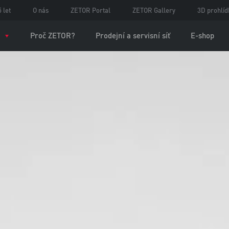
 let
O nás
ZETOR Portal
ZETOR Gallery
3D prohlíd
Proč ZETOR?
Prodejní a servisní síť
E-shop