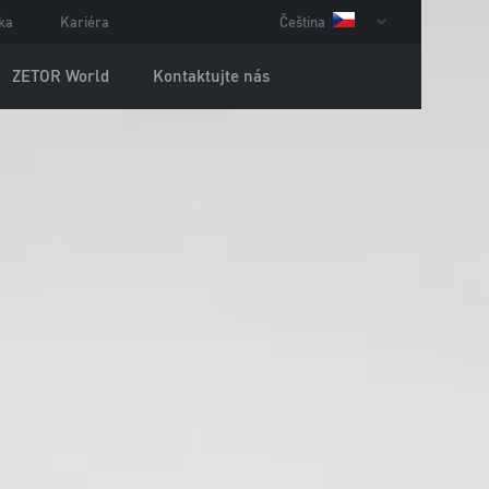
ka
Kariéra
Čeština
ZETOR World
Kontaktujte nás