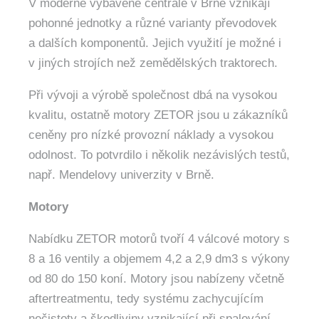
V moderně vybavené centrále v Brně vznikají
pohonné jednotky a různé varianty převodovek
a dalších komponentů. Jejich využití je možné i
v jiných strojích než zemědělských traktorech.
Při vývoji a výrobě společnost dbá na vysokou
kvalitu, ostatně motory ZETOR jsou u zákazníků
ceněny pro nízké provozní náklady a vysokou
odolnost. To potvrdilo i několik nezávislých testů,
např. Mendelovy univerzity v Brně.
Motory
Nabídku ZETOR motorů tvoří 4 válcové motory s
8 a 16 ventily a objemem 4,2 a 2,9 dm3 s výkony
od 80 do 150 koní. Motory jsou nabízeny včetně
aftertreatmentu, tedy systému zachycujícím
nečistoty a škodliviny vznikající při spalování