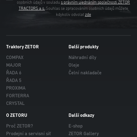
osobních údajů v souladu
s právním ujednáním společnosti ZETOR
TRACTORS a.s.
Souhlas se zpracováním osobních údajů můžete
kdykoliv odvolat
zde
Traktory ZETOR
Další produkty
COMPAX
Náhradní díly
MAJOR
Oleje
ŘADA 6
Čelní nakladače
ŘADA 5
PROXIMA
FORTERRA
CRYSTAL
O ZETORU
Další odkazy
Proč ZETOR?
E-shop
Prodejní a servisní síť
ZETOR Gallery