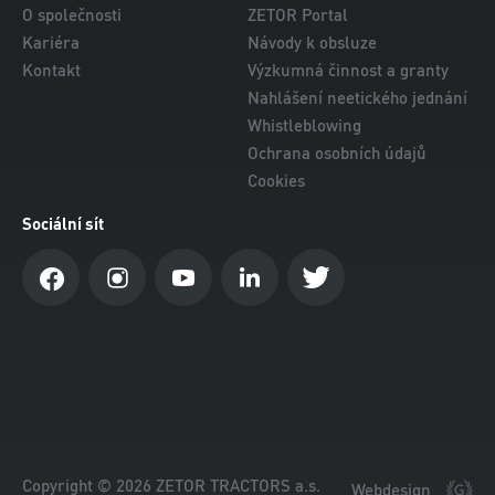
O společnosti
ZETOR Portal
Kariéra
Návody k obsluze
Kontakt
Výzkumná činnost a granty
Nahlášení neetického jednání
Whistleblowing
Ochrana osobních údajů
Cookies
Sociální sít
Copyright © 2026 ZETOR TRACTORS a.s.
Webdesign