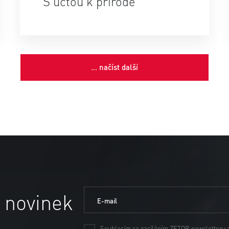
S úctou k přírodě
... načíst další
 novinek
E-mail