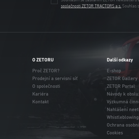
Souhlasím se zasíláním ZETOR newsletteru 
společnosti ZETOR TRACTORS a.s.
Souhlas 
O ZETORU
Další odkazy
Proč ZETOR?
E-shop
Prodejní a servisní síť
ZETOR Gallery
O společnosti
ZETOR Portal
Kariéra
Návody k obslu
Kontakt
Výzkumná činno
Nahlášení neet
Whistleblowing
Ochrana osobní
Cookies