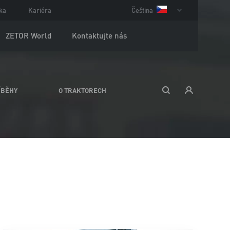
ka
Kariéra
Čeština
ZETOR World
Kontaktujte nás
ÍBĚHY
O TRAKTORECH