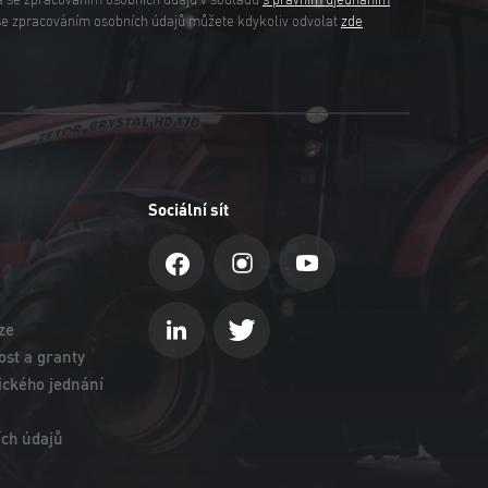
a se zpracováním osobních údajů v souladu
s právním ujednáním
se zpracováním osobních údajů můžete kdykoliv odvolat
zde
Sociální sít
ze
st a granty
ického jednání
ch údajů