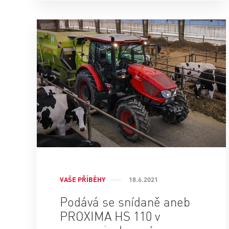
VAŠE PŘÍBĚHY
18.6.2021
Podává se snídaně aneb
PROXIMA HS 110 v