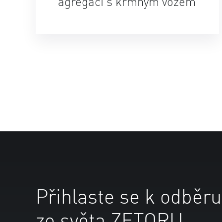
agregaci s krmným vozem
Přihlaste se k odběru
ze světa ZETORU