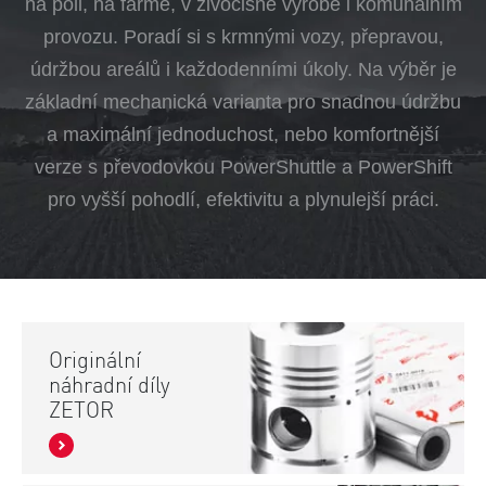
na poli, na farmě, v živočišné výrobě i komunálním
provozu. Poradí si s krmnými vozy, přepravou,
údržbou areálů i každodenními úkoly. Na výběr je
základní mechanická varianta pro snadnou údržbu
a maximální jednoduchost, nebo komfortnější
verze s převodovkou PowerShuttle a PowerShift
pro vyšší pohodlí, efektivitu a plynulejší práci.
Originální
náhradní díly
ZETOR