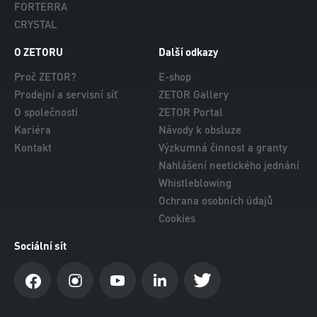
FORTERRA
CRYSTAL
O ZETORU
Další odkazy
Proč ZETOR?
E-shop
Prodejní a servisní síť
ZETOR Gallery
O společnosti
ZETOR Portal
Kariéra
Návody k obsluze
Kontakt
Výzkumná činnost a granty
Nahlášení neetického jednání
Whistleblowing
Ochrana osobních údajů
Cookies
Sociální sít