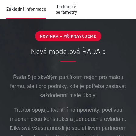
Technické
Základní informace
parametry
NOVINKA – PŘIPRAVUJEME
Nová modelová ŘADA 5
Řada 5 je skvělým parťákem nejen pro malou
farmu, ale i pro podniky, kde je potřeba zastávat
každodenní malé úkoly.
Traktor spojuje kvalitní komponenty, poctivou
mechanickou konstrukci a jednoduché ovládání.
Díky své všestrannosti je spolehlivým partnerem