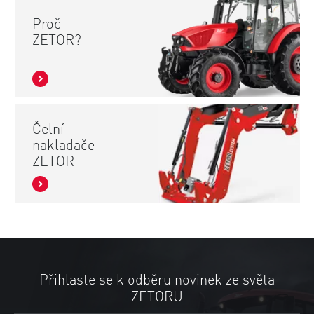
Proč
ZETOR?
Čelní
nakladače
ZETOR
Přihlaste se k odběru novinek ze světa
ZETORU