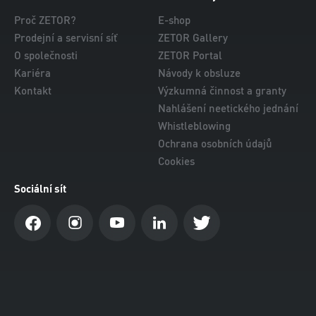
Proč ZETOR?
E-shop
Prodejní a servisní síť
ZETOR Gallery
O společnosti
ZETOR Portal
Kariéra
Návody k obsluze
Kontakt
Výzkumná činnost a granty
Nahlášení neetického jednání
Whistleblowing
Ochrana osobních údajů
Cookies
Sociální sít