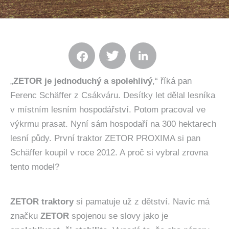
„
ZETOR je jednoduchý a spolehlivý
,“ říká pan
Ferenc Schäffer z Csákváru. Desítky let dělal lesníka
v místním lesním hospodářství. Potom pracoval ve
výkrmu prasat. Nyní sám hospodaří na 300 hektarech
lesní půdy. První traktor ZETOR PROXIMA si pan
Schäffer koupil v roce 2012. A proč si vybral zrovna
tento model?
ZETOR traktory
si pamatuje už z dětství. Navíc má
značku
ZETOR
spojenou se slovy jako je