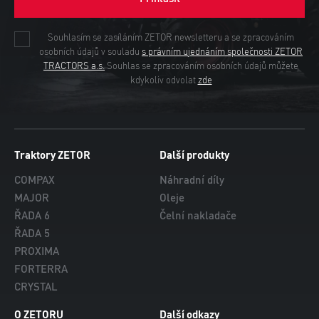
Souhlasím se zasíláním ZETOR newsletteru a se zpracováním
osobních údajů v souladu
s právním ujednáním společnosti ZETOR
TRACTORS a.s.
Souhlas se zpracováním osobních údajů můžete
kdykoliv odvolat
zde
Traktory ZETOR
Další produkty
COMPAX
Náhradní díly
MAJOR
Oleje
ŘADA 6
Čelní nakladače
ŘADA 5
PROXIMA
FORTERRA
CRYSTAL
O ZETORU
Další odkazy