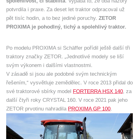
spolehlivost, či stabilita
. Vypadá to, že oba názory
potvrdila i praxe. Za deset let traktor odpracoval už
pět tisíc hodin, a to bez jediné poruchy.
ZETOR
PROXIMA je pohodlný, tichý a spolehlivý traktor.
Po modelu PROXIMA si Schäffer pořídil ještě další tři
traktory značky ZETOR. „Jednotlivé modely se liší
svým výkonem i dalšími vlastnostmi.
V zásadě si jsou ale podobné svým technickým
řešením,“ vysvětluje zemědělec. V roce 2013 přidal do
své traktorové sbírky model
FORTERRA HSX 140
, za
další čtyři roky CRYSTAL 160. V roce 2021 pak jeho
ZETOR prvotinu nahradila
PROXIMA GP 100
.