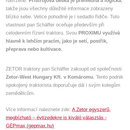
navržené.
Přístrojová deska je přehledná a logická
,
takže jsou všechny důležité informace zobrazeny
blízko sebe. Velice pohodlné je i sedadlo řidiče. Tuto
vlastnost pan Schäffer oceňuje především při
celodenním řízení traktoru. Svou
PROXIMU využívá
hlavně k lehčím pracím, jako je setí, postřik,
přeprava nebo kultivace.
ZETOR traktory pan Schäffer zakoupil od společnosti
Zetor-West Hungary Kft. v Komáromu
. Tento podnik
spokojený traktorista doporučuje dál i svým kolegům
zemědělcům.
Více informací naleznete zde:
A Zetor egyszerű,
megbízható – évtizedekre is kiváló választás -
GÉPmax (gepmax.hu)