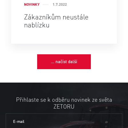
NOVINKY
1.7.2022
Zákazníkům neustále
nablízku
... načíst další
Přihlaste se k odběru novinek ze světa
ZETORU
E-mail