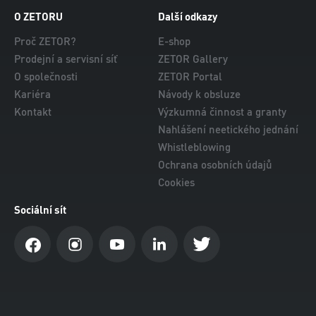
O ZETORU
Další odkazy
Proč ZETOR?
E-shop
Prodejní a servisní síť
ZETOR Gallery
O společnosti
ZETOR Portal
Kariéra
Návody k obsluze
Kontakt
Výzkumná činnost a granty
Nahlášení neetického jednání
Whistleblowing
Ochrana osobních údajů
Cookies
Sociální sít