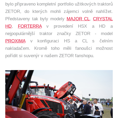
bylo připraveno kompletní portfolio užitkových traktorů
ZETOR, do kterých mohli zájemci volně nahlížet.
Představeny tak byly modely
MAJOR CL
,
CRYSTAL
HD
,
FORTERRA
v provedení HSX a HD a
nejpopulárnější traktor značky ZETOR - model
PROXIMA
v konfiguraci HS a CL s čelním
nakladačem. Kromě toho měli fanoušci možnost
pořídit si suvenýr v našem ZETOR fanshopu.