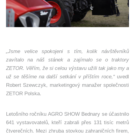
„Jsme velice spokojeni s tím, kolik návštěvníků
zavítalo na náš stánek a zajímalo se o traktory
ZETOR. Věřím, že si celou výstavu užili tak jako my a
už se těšíme na další setkání v příštím roce,“
uvedl
Robert Szewczyk, marketingový manažer společnosti
ZETOR Polska.
Letošního ročníku AGRO SHOW Bednary se účastnilo
641 vystavovatelů, kteří zabrali přes 131 tisíc metrů
čtverečních. Mezi zhruba stovkou zahraničních firem,