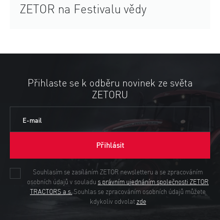
ZETOR na Festivalu vědy
Přihlaste se k odběru novinek ze světa
ZETORU
E-mail
Přihlásit
Souhlasím se zasíláním ZETOR newsletteru a se zpracováním
osobních údajů v souladu
s právním ujednáním společnosti ZETOR
TRACTORS a.s.
Souhlas se zpracováním osobních údajů můžete
kdykoliv odvolat
zde