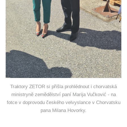
Traktory ZETOR si přišla prohlédnout i chorvatská
ministryně zemědělství paní Marija Vučković - na
fotce v doprovodu českého velvyslance v Chorvatsku
pana Milana Hovorky.