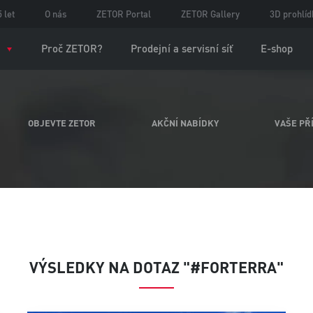
 let
O nás
ZETOR Portal
ZETOR Gallery
3D prohlíd
Proč ZETOR?
Prodejní a servisní síť
E-shop
OBJEVTE ZETOR
AKČNÍ NABÍDKY
VAŠE PŘ
VÝSLEDKY NA DOTAZ "#FORTERRA"