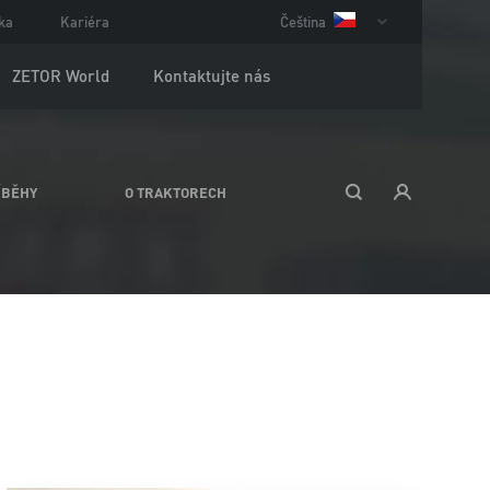
ka
Kariéra
Čeština
ZETOR World
Kontaktujte nás
ÍBĚHY
O TRAKTORECH