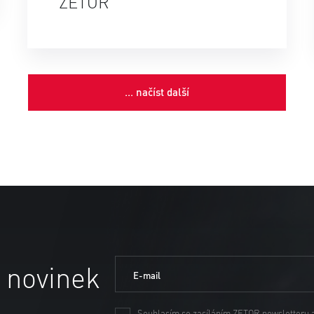
ZETOR
... načíst další
 novinek
E-mail