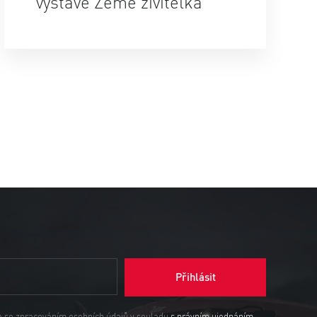
výstavě Země živitelka
Přihlásit