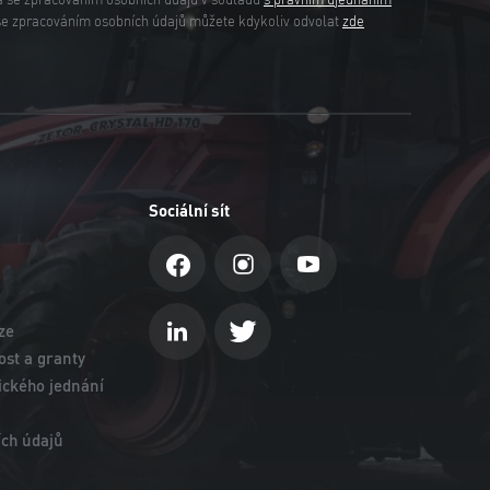
a se zpracováním osobních údajů v souladu
s právním ujednáním
se zpracováním osobních údajů můžete kdykoliv odvolat
zde
Sociální sít
ze
st a granty
ického jednání
ch údajů