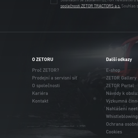
Souhlasím se zasíláním ZETOR newsletteru 
společnosti ZETOR TRACTORS a.s.
Souhlas 
O ZETORU
Další odkazy
Proč ZETOR?
E-shop
Prodejní a servisní síť
ZETOR Gallery
O společnosti
ZETOR Portal
Kariéra
Návody k obslu
Kontakt
Výzkumná činno
Nahlášení neet
Whistleblowing
Ochrana osobní
Cookies