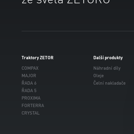
Traktory ZETOR
Další produkty
COMPAX
Náhradní díly
MAJOR
Oleje
ŘADA 6
Čelní nakladače
ŘADA 5
PROXIMA
FORTERRA
CRYSTAL