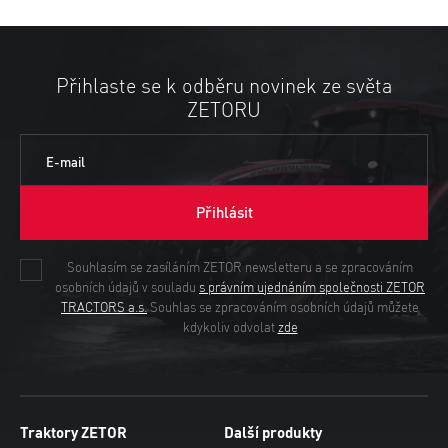
Přihlaste se k odběru novinek ze světa
ZETORU
E-mail
Přihlásit
Souhlasím se zasíláním ZETOR newsletteru a se zpracováním
osobních údajů v souladu
s právním ujednáním společnosti ZETOR
TRACTORS a.s.
Souhlas se zpracováním osobních údajů můžete
kdykoliv odvolat
zde
Traktory ZETOR
Další produkty