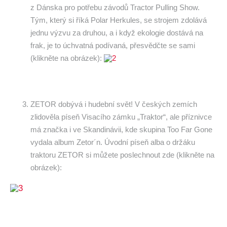
z Dánska pro potřebu závodů Tractor Pulling Show.
Tým, který si říká Polar Herkules, se strojem zdolává
jednu výzvu za druhou, a i když ekologie dostává na
frak, je to úchvatná podívaná, přesvědčte se sami
(klikněte na obrázek):
ZETOR dobývá i hudební svět! V českých zemích
zlidověla píseň Visacího zámku „Traktor“, ale příznivce
má značka i ve Skandinávii, kde skupina Too Far Gone
vydala album Zetor´n. Úvodní píseň alba o držáku
traktoru ZETOR si můžete poslechnout zde (klikněte na
obrázek):