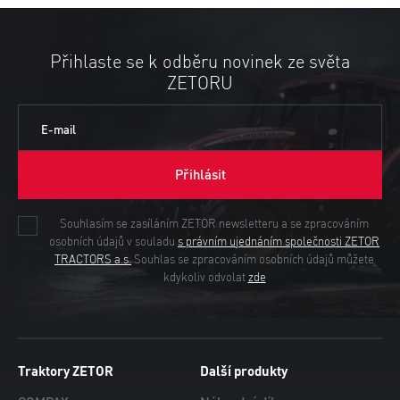
Přihlaste se k odběru novinek ze světa
ZETORU
E-mail
Přihlásit
Souhlasím se zasíláním ZETOR newsletteru a se zpracováním
osobních údajů v souladu
s právním ujednáním společnosti ZETOR
TRACTORS a.s.
Souhlas se zpracováním osobních údajů můžete
kdykoliv odvolat
zde
Traktory ZETOR
Další produkty