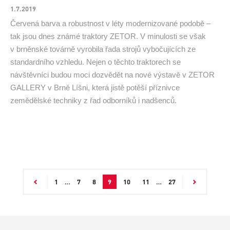
1.7.2019
Červená barva a robustnost v léty modernizované podobě –
tak jsou dnes známé traktory ZETOR. V minulosti se však
v brněnské továrně vyrobila řada strojů vybočujících ze
standardního vzhledu. Nejen o těchto traktorech se
návštěvníci budou moci dozvědět na nové výstavě v ZETOR
GALLERY v Brně Líšni, která jistě potěší příznivce
zemědělské techniky z řad odborníků i nadšenců.
1
…
7
8
9
10
11
…
27