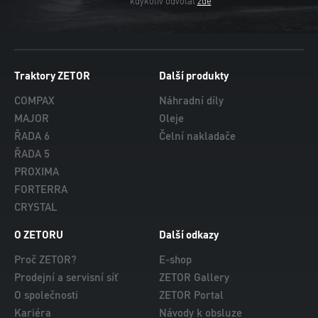
kdykoliv odvolat
zde
Traktory ZETOR
Další produkty
COMPAX
Náhradní díly
MAJOR
Oleje
ŘADA 6
Čelní nakladače
ŘADA 5
PROXIMA
FORTERRA
CRYSTAL
O ZETORU
Další odkazy
Proč ZETOR?
E-shop
Prodejní a servisní síť
ZETOR Gallery
O společnosti
ZETOR Portal
Kariéra
Návody k obsluze