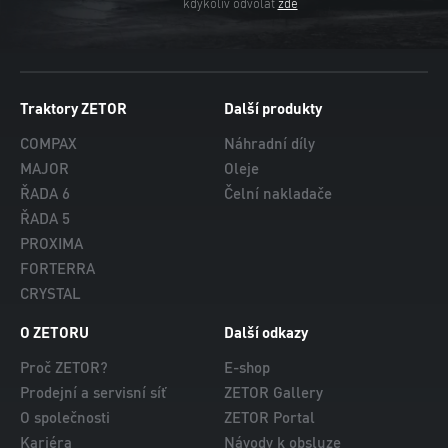
kdykoliv odvolat
zde
Traktory ZETOR
Další produkty
COMPAX
Náhradní díly
MAJOR
Oleje
ŘADA 6
Čelní nakladače
ŘADA 5
PROXIMA
FORTERRA
CRYSTAL
O ZETORU
Další odkazy
Proč ZETOR?
E-shop
Prodejní a servisní síť
ZETOR Gallery
O společnosti
ZETOR Portal
Kariéra
Návody k obsluze