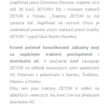
(například pana Christena Olssona, majitele více
než 30 kusů ZETORU 25) i muzeum traktorů
ZETOR v Ystadu.
„Traktory ZETOR tu má
spousta lidí. Například na ostrově Orust je
sedmdesát procent všech traktorů právě značky
ZETOR,“
vypočítává Martin Havelka.
Kromě početné fanouškovské základny stojí
za úspěchem traktorů pochopitelně i
distribuční síť.
V současné době zastupuje
ZETOR ve většině severských zemí společnost
HC Petersen s pobočkami v Norsku, Švédsku,
Dánsku a Finsku.
Díky nim jsou traktory ZETOR k vidění na
důležitých veletrzích. Na konci června představil
distributor HC