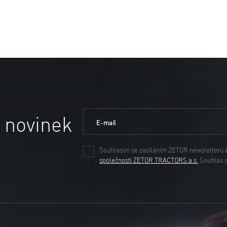
 novinek
E-mail
Souhlasím se zasíláním ZETOR newsletteru 
společnosti ZETOR TRACTORS a.s.
Souhlas 