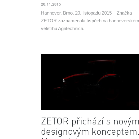
20.11.2015
Hannover, Brno, 20. listopadu 2015 – Značka
ZETOR zaznamenala úspěch na hannoverské
veletrhu Agritechnica.
ZETOR přichází s nový
designovým konceptem