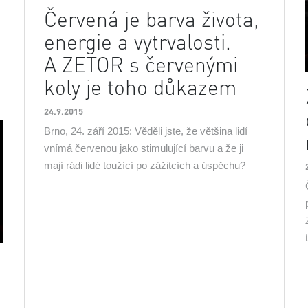
Červená je barva života,
energie a vytrvalosti.
m
A ZETOR s červenými
koly je toho důkazem
24.9.2015
Brno, 24. září 2015: Věděli jste, že většina lidí
vnímá červenou jako stimulující barvu a že ji
mají rádi lidé toužící po zážitcích a úspěchu?
m
.