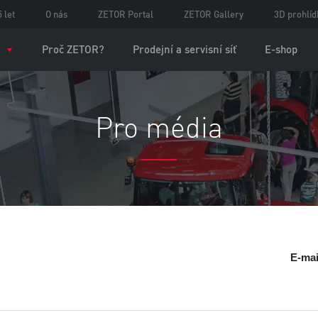
 let
O nás
ZETOR Portal
ZETOR Gallery
3D prohlíd
Proč ZETOR?
Prodejní a servisní síť
E-shop
Pro média
E-mai