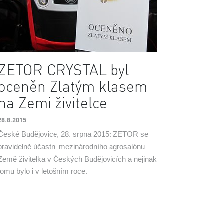
ZETOR CRYSTAL byl
oceněn Zlatým klasem
na Zemi živitelce
28.8.2015
České Budějovice, 28. srpna 2015: ZETOR se
pravidelně účastní mezinárodního agrosalónu
Země živitelka v Českých Budějovicích a nejinak
tomu bylo i v letošním roce.