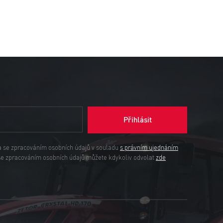
Přihlásit
a se zpracováním osobních údajů v souladu
s právním ujednáním
se zpracováním osobních údajů můžete kdykoliv odvolat
zde