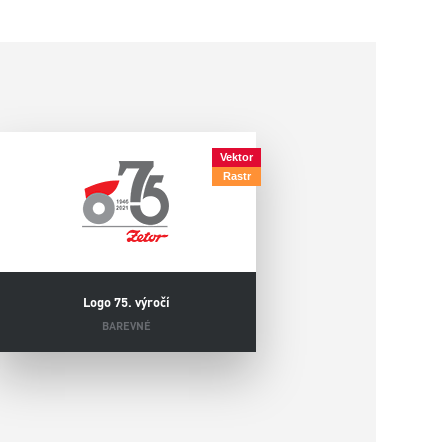
Vektor
Rastr
Logo 75. výročí
BAREVNÉ