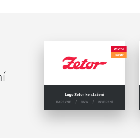
Vektor
Rastr
í
Logo Zetor ke stažení
BAREVNÉ
B&W
INVERZNÍ