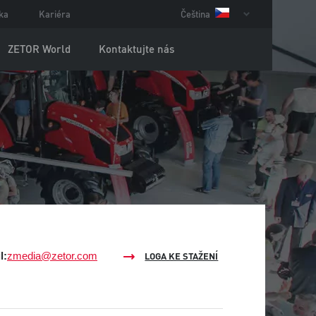
ka
Kariéra
Čeština
ZETOR World
Kontaktujte nás
l:
zmedia@zetor.com
LOGA KE STAŽENÍ