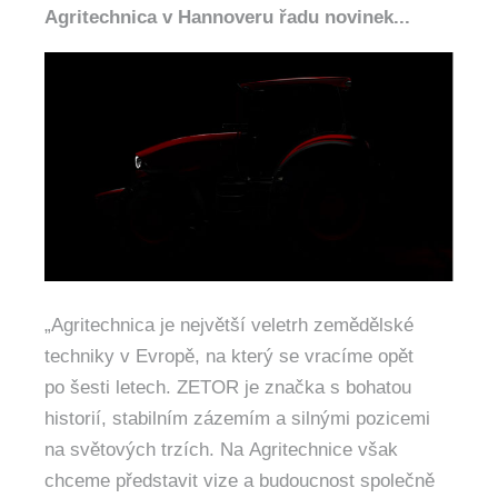
Agritechnica v Hannoveru řadu novinek...
„
Agritechnica je největší veletrh zemědělské
techniky v Evropě, na který se vracíme opět
po šesti letech. ZETOR je značka s bohatou
historií, stabilním zázemím a silnými pozicemi
na světových trzích. Na Agritechnice však
chceme představit vize a budoucnost společně