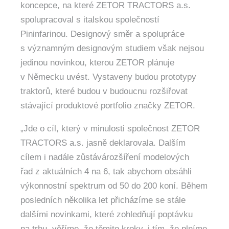
koncepce, na které ZETOR TRACTORS a.s.
spolupracoval s italskou společností
Pininfarinou. Designový směr a spolupráce
s významným designovým studiem však nejsou
jedinou novinkou, kterou ZETOR plánuje
v Německu uvést. Vystaveny budou prototypy
traktorů, které budou v budoucnu rozšiřovat
stávající produktové portfolio značky ZETOR.
„Jde o cíl, který v minulosti společnost ZETOR
TRACTORS a.s. jasně deklarovala. Dalším
cílem i nadále zůstávározšíření modelových
řad z aktuálních 4 na 6, tak abychom obsáhli
výkonnostní spektrum od 50 do 200 koní. Během
posledních několika let přicházíme se stále
dalšími novinkami, které zohledňují poptávku
na trhu, věříme, že těmito kroky, i tím, že plníme