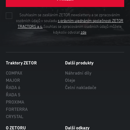
Souhlasím se zasíláním ZETOR newsletteru a se zpracováním
osobních údajů v souladu
s právním ujednáním společnosti ZETOR
TRACTORS a.s.
Souhlas se zpracováním osobních údajů můžete
kdykoliv odvolat
zde
Traktory ZETOR
Další produkty
COMPAX
Náhradní díly
MAJOR
Oleje
ŘADA 6
Čelní nakladače
ŘADA 5
PROXIMA
FORTERRA
CRYSTAL
O ZETORU
Další odkazy