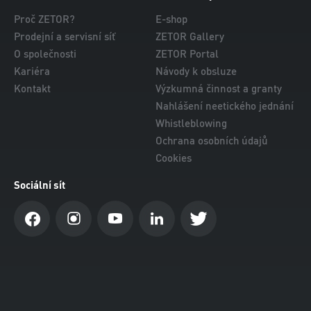
Proč ZETOR?
E-shop
Prodejní a servisní síť
ZETOR Gallery
O společnosti
ZETOR Portal
Kariéra
Návody k obsluze
Kontakt
Výzkumná činnost a granty
Nahlášení neetického jednání
Whistleblowing
Ochrana osobních údajů
Cookies
Sociální sít