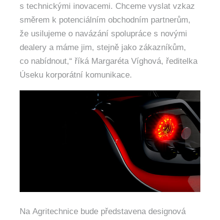
s technickými inovacemi. Chceme vyslat vzkaz
směrem k potenciálním obchodním partnerům,
že usilujeme o navázání spolupráce s novými
dealery a máme jim, stejně jako zákazníkům,
co nabídnout,“ říká Margaréta Víghová, ředitelka
Úseku korporátní komunikace.
Na Agritechnice bude představena designová