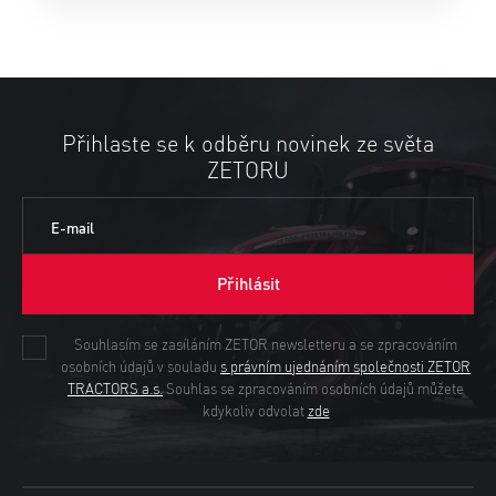
Přihlaste se k odběru novinek ze světa
ZETORU
E-mail
Přihlásit
Souhlasím se zasíláním ZETOR newsletteru a se zpracováním
osobních údajů v souladu
s právním ujednáním společnosti ZETOR
TRACTORS a.s.
Souhlas se zpracováním osobních údajů můžete
kdykoliv odvolat
zde