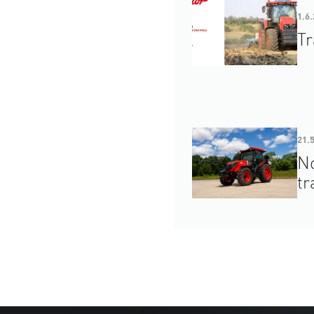
1.6
Tr
21.
No
tr