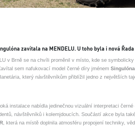
ingulóna zavítala na MENDELU. U toho byla i nová Řada
 v Brně se na chvíli proměnil v místo, kde se symbolicky 
Zavítal sem nafukovací model černé díry jménem
Singulóna
anetária, který návštěvníkům přiblížil jedno z největších ta
oká instalace nabídla jedinečnou vizuální interpretaci černé d
dentů, návštěvníků i kolemjdoucích. Součástí akce byla tak
OR
, která na místě doplnila atmosféru propojení techniky, věd