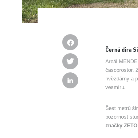
Černá díra S
Areál MENDELU
časoprostor. 
hvězdárny a pl
vesmíru.
Šest metrů šir
pozornost stu
značky ZET