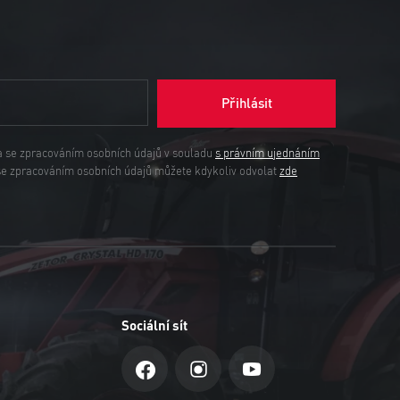
Přihlásit
a se zpracováním osobních údajů v souladu
s právním ujednáním
se zpracováním osobních údajů můžete kdykoliv odvolat
zde
Sociální sít