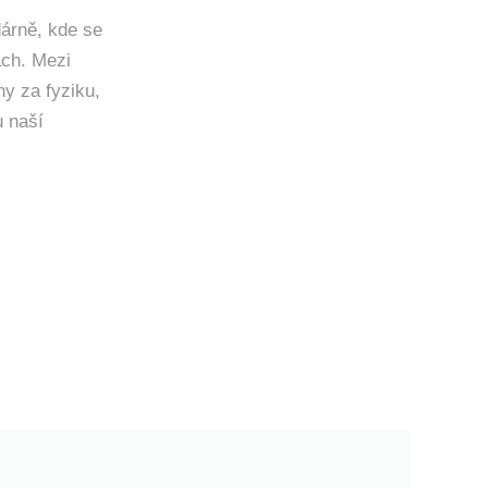
dárně, kde se
ách. Mezi
ny za fyziku,
u naší