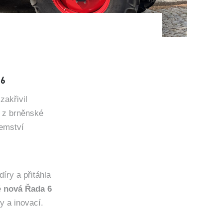
 6
zakřivil
z brněnské
jemství
íry a přitáhla
é
nová Řada 6
y a inovací.