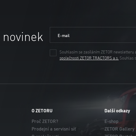
 novinek
E-mail
Souhlasím se zasíláním ZETOR newsletteru 
společnosti ZETOR TRACTORS a.s.
Souhlas 
O ZETORU
Další odkazy
Proč ZETOR?
E-shop
Prodejní a servisní síť
ZETOR Gallery