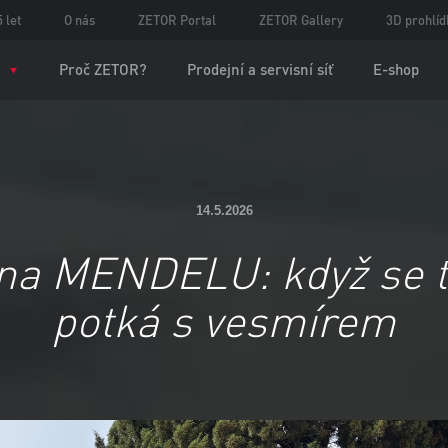
 let
O nás
ZETOR Portal
ZETOR Gallery
3D prohlíd
Proč ZETOR?
Prodejní a servisní síť
E-shop
14.5.2026
na MENDELU: když se 
potká s vesmírem