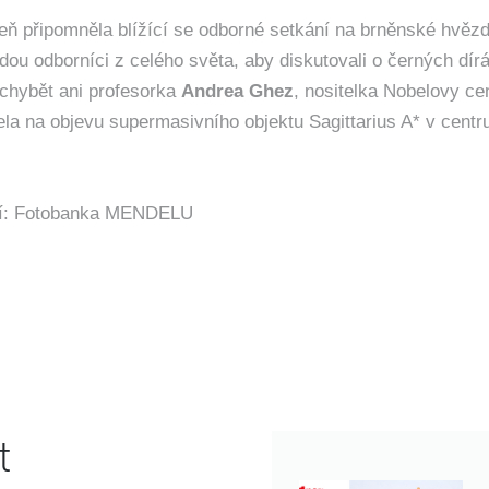
eň připomněla blížící se odborné setkání na brněnské hvěz
dou odborníci z celého světa, aby diskutovali o černých dír
chybět ani profesorka
Andrea Ghez
, nositelka Nobelovy ce
ela na objevu supermasivního objektu Sagittarius A* v centr
fií: Fotobanka MENDELU
t