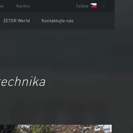
ka
Kariéra
Čeština
ZETOR World
Kontaktujte nás
technika