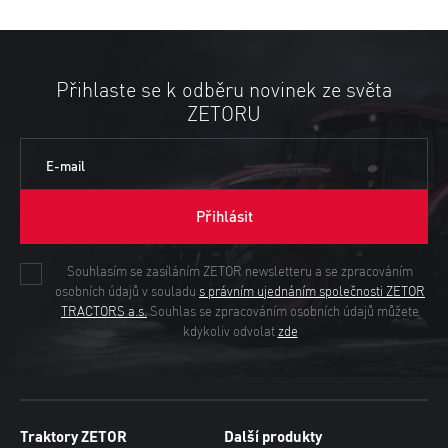
Přihlaste se k odběru novinek ze světa
ZETORU
E-mail
Přihlásit
Souhlasím se zasíláním ZETOR newsletteru a se zpracováním
osobních údajů v souladu
s právním ujednáním společnosti ZETOR
TRACTORS a.s.
Souhlas se zpracováním osobních údajů můžete
kdykoliv odvolat
zde
Traktory ZETOR
Další produkty