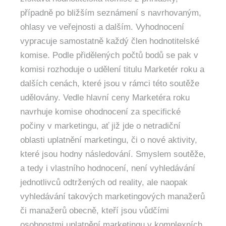
případně po bližším seznámení s navrhovaným,
ohlasy ve veřejnosti a dalším. Vyhodnocení
vypracuje samostatně každý člen hodnotitelské
komise. Podle přidělených počtů bodů se pak v
komisi rozhoduje o udělení titulu Marketér roku a
dalších cenách, které jsou v rámci této soutěže
udělovány. Vedle hlavní ceny Marketéra roku
navrhuje komise ohodnocení za specifické
počiny v marketingu, ať již jde o netradiční
oblasti uplatnění marketingu, či o nové aktivity,
které jsou hodny následování. Smyslem soutěže,
a tedy i vlastního hodnocení, není vyhledávání
jednotlivců odtržených od reality, ale naopak
vyhledávání takových marketingových manažerů
či manažerů obecně, kteří jsou vůdčími
osobnostmi uplatnění marketingu v komplexních