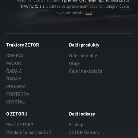
osobních údajů v souladu
s právním ujednáním společnosti ZETOR
TRACTORS a.s.
Souhlas se zpracováním osobních údajů můžete
kdykoliv odvolat
zde
Traktory ZETOR
Další produkty
COMPAX
Náhradní díly
MAJOR
Oleje
ŘADA 6
Čelní nakladače
ŘADA 5
PROXIMA
FORTERRA
CRYSTAL
O ZETORU
Další odkazy
Proč ZETOR?
E-shop
Prodejní a servisní síť
ZETOR Gallery