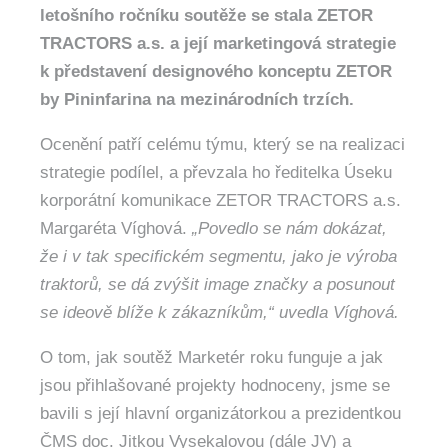
letošního ročníku soutěže se stala ZETOR
TRACTORS a.s. a její marketingová strategie
k představení designového konceptu ZETOR
by Pininfarina na mezinárodních trzích.
Ocenění patří celému týmu, který se na realizaci
strategie podílel, a převzala ho ředitelka Úseku
korporátní komunikace ZETOR TRACTORS a.s.
Margaréta Víghová.
„Povedlo se nám dokázat,
že i v tak specifickém segmentu, jako je výroba
traktorů, se dá zvýšit image značky a posunout
se ideově blíže k zákazníkům,“ uvedla Víghová.
O tom, jak soutěž Marketér roku funguje a jak
jsou přihlašované projekty hodnoceny, jsme se
bavili s její hlavní organizátorkou a prezidentkou
ČMS doc. Jitkou Vysekalovou (dále JV) a