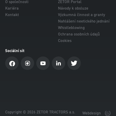
O společnosti
ZETOR Portal
Kariéra
Návody k obsluze
Kontakt
Výzkumná činnost a granty
Nahlášení neetického jednání
Whistleblowing
Ochrana osobních údajů
Cookies
Sociální sít
Copyright © 2026 ZETOR TRACTORS a.s.
Webdesign