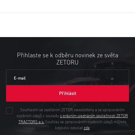
Přihlaste se k odběru novinek ze světa
ZETORU
E-mail
Přihlásit
Souhlasím se zasíláním ZETOR newsletteru a se zpracováním
osobních údajů v souladu
s právním ujednáním společnosti ZETOR
TRACTORS a.s.
Souhlas se zpracováním osobních údajů můžete
kdykoliv odvolat
zde