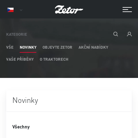
KATEGORIE
VŠE
NOVINKY
OBJEVTE ZETOR
AKČNÍ NABÍDKY
VAŠE PŘÍBĚHY
O TRAKTORECH
Novinky
Všechny