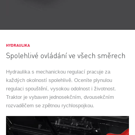
HYDRAULIKA
Spolehlivé ovládání ve všech směrech
Hydraulika s mechanickou regulací pracuje za
každých okolností spolehlivě. Oceníte plynulou
regulaci spouštění, vysokou odolnost i životnost.
Traktor je vybaven jednosekčním, dvousekčním
rozvaděčem se zpětnou rychlospojkou.