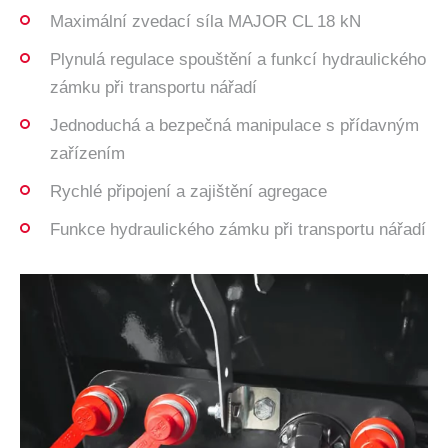
Maximální zvedací síla MAJOR CL 18 kN
Plynulá regulace spouštění a funkcí hydraulického
zámku při transportu nářadí
Jednoduchá a bezpečná manipulace s přídavným
zařízením
Rychlé připojení a zajištění agregace
Funkce hydraulického zámku při transportu nářadí