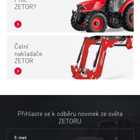
Proč
ZETOR?
Čelní
nakladače
ZETOR
Přihlaste se k odběru novinek ze světa
ZETORU
E-mail