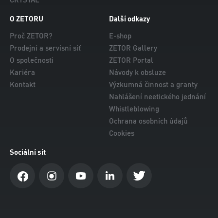
O ZETORU
Další odkazy
Proč ZETOR?
E-shop
Prodejní a servisní síť
ZETOR Gallery
O společnosti
ZETOR Portal
Kariéra
Návody k obsluze
Kontakt
Výzkumná činnost a granty
Nahlášení neetického jednání
Whistleblowing
Ochrana osobních údajů
Cookies
Sociální sít