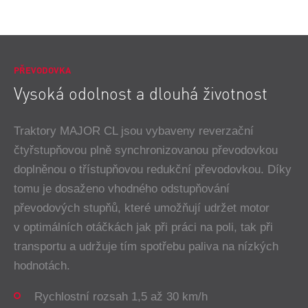
PŘEVODOVKA
Vysoká odolnost a dlouhá životnost
Traktory MAJOR CL jsou vybaveny reverzační
čtyřstupňovou plně synchronizovanou převodovkou
doplněnou o třístupňovou redukční převodovkou. Díky
tomu je dosaženo vhodného odstupňování
převodových stupňů, které umožňují udržet motor
v optimálních otáčkách jak při práci na poli, tak při
transportu a udržuje tím spotřebu paliva na nízkých
hodnotách.
Rychlostní rozsah 1,5 až 30 km/h