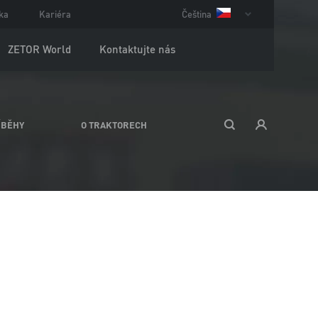
ka
Kariéra
Čeština
ZETOR World
Kontaktujte nás
ÍBĚHY
O TRAKTORECH