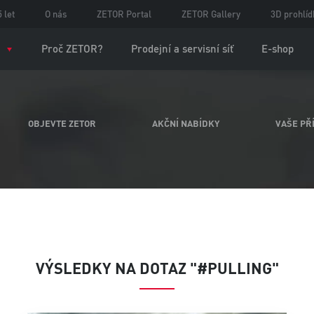
 let
O nás
ZETOR Portal
ZETOR Gallery
3D prohlíd
Proč ZETOR?
Prodejní a servisní síť
E-shop
OBJEVTE ZETOR
AKČNÍ NABÍDKY
VAŠE PŘ
VÝSLEDKY NA DOTAZ "#PULLING"