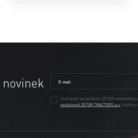
 novinek
E-mail
Souhlasím se zasíláním ZETOR newsletteru 
společnosti ZETOR TRACTORS a.s.
Souhlas 