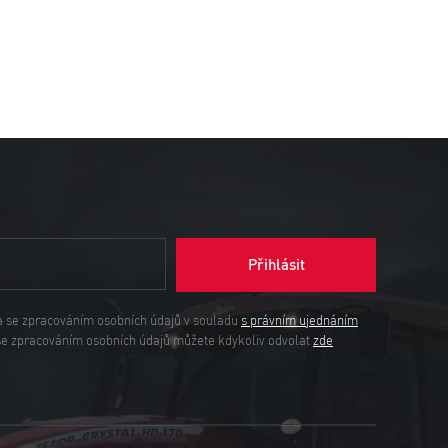
Přihlásit
a se zpracováním osobních údajů v souladu
s právním ujednáním
se zpracováním osobních údajů můžete kdykoliv odvolat
zde