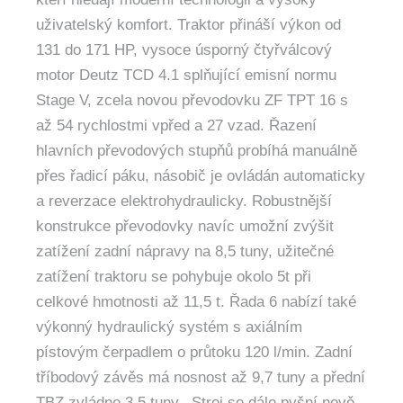
uživatelský komfort. Traktor přináší výkon od
131 do 171 HP, vysoce úsporný čtyřválcový
motor Deutz TCD 4.1 splňující emisní normu
Stage V, zcela novou převodovku ZF TPT 16 s
až 54 rychlostmi vpřed a 27 vzad. Řazení
hlavních převodových stupňů probíhá manuálně
přes řadicí páku, násobič je ovládán automaticky
a reverzace elektrohydraulicky. Robustnější
konstrukce převodovky navíc umožní zvýšit
zatížení zadní nápravy na 8,5 tuny, užitečné
zatížení traktoru se pohybuje okolo 5t při
celkové hmotnosti až 11,5 t. Řada 6 nabízí také
výkonný hydraulický systém s axiálním
pístovým čerpadlem o průtoku 120 l/min. Zadní
tříbodový závěs má nosnost až 9,7 tuny a přední
TBZ zvládne 3,5 tuny. Stroj se dále pyšní nově