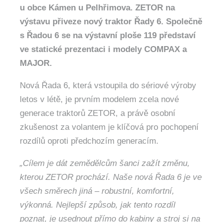
u obce Kámen u Pelhřimova. ZETOR na
výstavu přiveze nový traktor Řady 6. Společně
s Řadou 6 se na výstavní ploše 119 představí
ve statické prezentaci i modely COMPAX a
MAJOR.
Nová Řada 6, která vstoupila do sériové výroby
letos v létě, je prvním modelem zcela nové
generace traktorů ZETOR, a právě osobní
zkušenost za volantem je klíčová pro pochopení
rozdílů oproti předchozím generacím.
„Cílem je dát zemědělcům šanci zažít změnu,
kterou ZETOR prochází. Naše nová Řada 6 je ve
všech směrech jiná – robustní, komfortní,
výkonná. Nejlepší způsob, jak tento rozdíl
poznat, je usednout přímo do kabiny a stroj si na