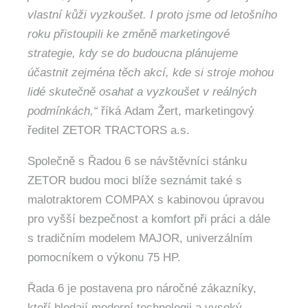
vlastní kůži vyzkoušet. I proto jsme od letošního
roku přistoupili ke změně marketingové
strategie, kdy se do budoucna plánujeme
účastnit zejména těch akcí, kde si stroje mohou
lidé skutečně osahat a vyzkoušet v reálných
podmínkách,“
říká Adam Žert, marketingový
ředitel ZETOR TRACTORS a.s.
Společně s Řadou 6 se návštěvníci stánku
ZETOR budou moci blíže seznámit také s
malotraktorem COMPAX s kabinovou úpravou
pro vyšší bezpečnost a komfort při práci a dále
s tradičním modelem MAJOR, univerzálním
pomocníkem o výkonu 75 HP.
Řada 6 je postavena pro náročné zákazníky,
kteří hledají moderní technologii a vysoký