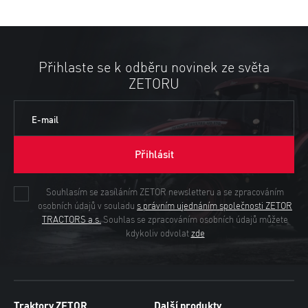
Přihlaste se k odběru novinek ze světa
ZETORU
E-mail
Přihlásit
Souhlasím se zasíláním ZETOR newsletteru a se zpracováním
osobních údajů v souladu
s právním ujednáním společnosti ZETOR
TRACTORS a.s.
Souhlas se zpracováním osobních údajů můžete
kdykoliv odvolat
zde
Traktory ZETOR
Další produkty