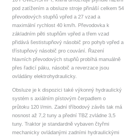
pod zatížením a obsluze stroje přináší celkem 54
převodových stupňů vpřed a 27 vzad a
maximální rychlost 40 km/h. Převodovka k
základním pěti stupňům vpřed a třem vzad
přidává šestistupňový násobič pro pohyb vpřed a
třístupňový násobič pro couvání. Řazení
hlavních převodových stupňů probíhá manuálně
přes řadicí páku, násobič a reverzace jsou
ovládány elektrohydraulicky.
Obsluze je k dispozici také výkonný hydraulický
systém s axiálním pístovým čerpadlem o
průtoku 120 l/min. Zadní tříbodový závěs tak má
nosnost až 7,2 tuny a přední TBZ zvládne 3,5
tuny. Traktor je standardně vybaven čtyřmi
mechanicky ovládanými zadními hydraulickými