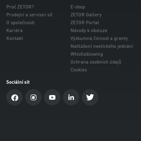
Proč ZETOR?
E-shop
Prodejní a servisní síť
ZETOR Gallery
O společnosti
ZETOR Portal
Kariéra
Návody k obsluze
Kontakt
Výzkumná činnost a granty
Nahlášení neetického jednání
Whistleblowing
Ochrana osobních údajů
Cookies
Sociální sít