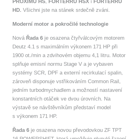
PROXIMU HS
,
FORTERRU HSX
i
FORTERRU
HD.
Všichni jste na stánek srdečně zváni.
Moderní motor a pokročilé technologie
Nová
Řada 6
je osazena čtyřválcovým motorem
Deutz 4.1 s maximálním výkonem 171 HP při
1900 ot./min a zdvihovém objemu 4,1 litru. Motor
splňuje emisní normu Stage V a je vybaven
systémy SCR, DPF a externí recirkulací spalin,
zároveň disponuje vstřikováním Common Rail,
jedním turbodmychadlem a možností nastavení
konstantních otáček ve dvou úrovních. Na
výstavě se návštěvníkům představí model
s výkonem 171 HP.
Řada 6
je osazena novou převodovkou ZF TPT
16 POWERSHIFT, která umožňuje plynulé řazení