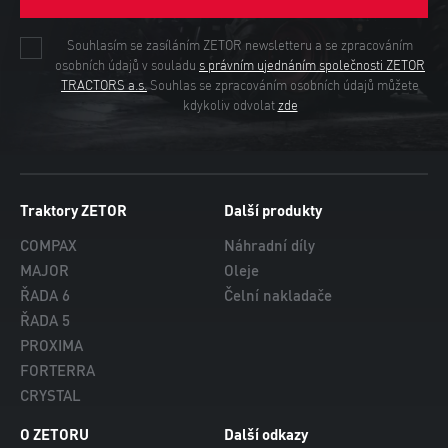
Souhlasím se zasíláním ZETOR newsletteru a se zpracováním
osobních údajů v souladu
s právním ujednáním společnosti ZETOR
TRACTORS a.s.
Souhlas se zpracováním osobních údajů můžete
kdykoliv odvolat
zde
Traktory ZETOR
Další produkty
COMPAX
Náhradní díly
MAJOR
Oleje
ŘADA 6
Čelní nakladače
ŘADA 5
PROXIMA
FORTERRA
CRYSTAL
O ZETORU
Další odkazy