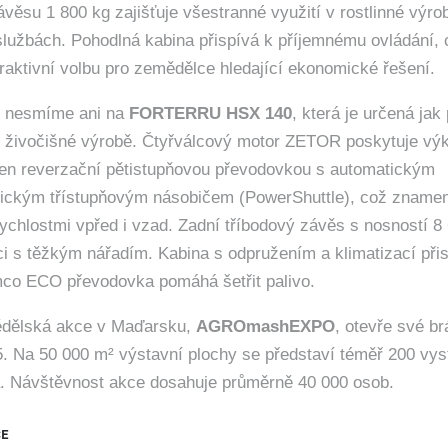
věsu 1 800 kg zajišťuje všestranné využití v rostlinné výro
lužbách. Pohodlná kabina přispívá k příjemnému ovládání, 
traktivní volbu pro zemědělce hledající ekonomické řešení.
 nesmíme ani na
FORTERRU HSX 140
, která je určená jak
k i živočišné výrobě. Čtyřválcový motor ZETOR poskytuje vý
en reverzační pětistupňovou převodovkou s automatickým
lickým třístupňovým násobičem (PowerShuttle), což znamená
rychlostmi vpřed i vzad. Zadní tříbodový závěs s nosností 8
i s těžkým nářadím. Kabina s odpružením a klimatizací přis
mco ECO převodovka pomáhá šetřit palivo.
ědělská akce v Maďarsku,
AGROmashEXPO
, otevře své br
5. Na 50 000 m² výstavní plochy se představí téměř 200 vys
. Návštěvnost akce dosahuje průměrně 40 000 osob.
CE