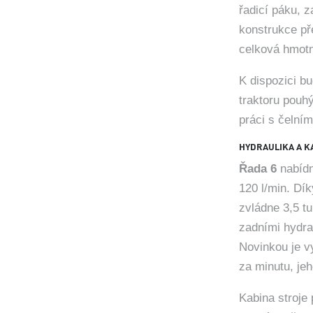
řadicí páku, 
konstrukce př
celková hmotn
K dispozici b
traktoru pouh
práci s čelní
HYDRAULIKA A K
Řada 6
nabídn
120 l/min. Dí
zvládne 3,5 t
zadními hydra
Novinkou je v
za minutu, je
Kabina stroje 