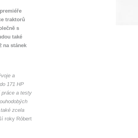
premiéře
e traktorů
olečně s
udou také
2 na stánek
voje a
 do 171 HP
 práce a testy
louhodobých
 také zcela
ší roky Róbert