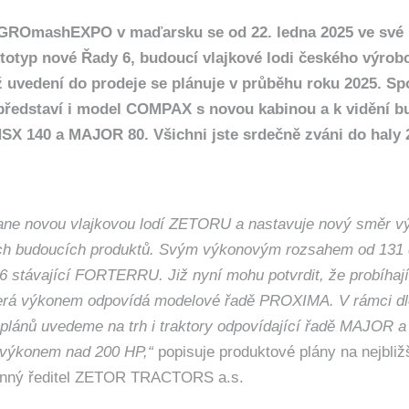
GROmashEXPO v maďarsku se od 22. ledna 2025 ve své 
totyp nové Řady 6, budoucí vlajkové lodi českého výrobc
 uvedení do prodeje se plánuje v průběhu roku 2025. Sp
představí i model COMPAX s novou kabinou a k vidění b
 140 a MAJOR 80. Všichni jste srdečně zváni do haly 
ane novou vlajkovou lodí ZETORU a nastavuje nový směr vý
ch budoucích produktů. Svým výkonovým rozsahem od 131
6 stávající FORTERRU. Již nyní mohu potvrdit, že probíhají
terá výkonem odpovídá modelové řadě PROXIMA. V rámci d
plánů uvedeme na trh i traktory odpovídající řadě MAJOR a
 výkonem nad 200 HP,“
popisuje produktové plány na nejbliž
nný ředitel ZETOR TRACTORS a.s.