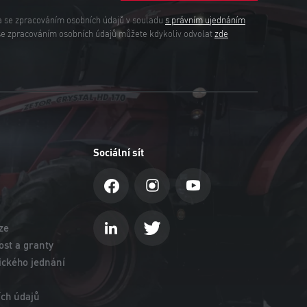
a se zpracováním osobních údajů v souladu
s právním ujednáním
se zpracováním osobních údajů můžete kdykoliv odvolat
zde
Sociální sít
ze
st a granty
ického jednání
ch údajů