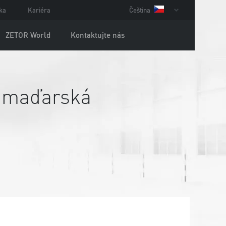
ka
Kariéra
Čeština
ZETOR World
Kontaktujte nás
 maďarská