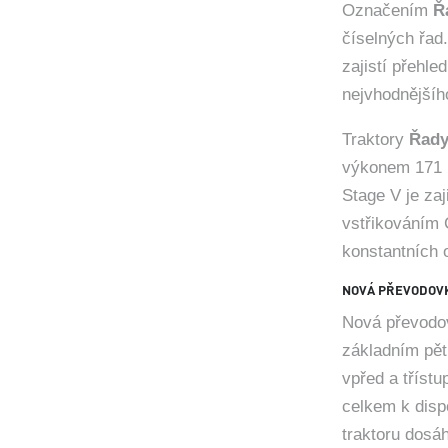
Označením
Ř
číselných řad
zajistí přehl
nejvhodnějšího
Traktory
Řady
výkonem 171 H
Stage V je za
vstřikováním
konstantních 
NOVÁ PŘEVODOV
Nová převodo
základním pět
vpřed a tříst
celkem k disp
traktoru dosá