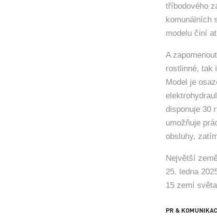
tříbodového zá
komunálních s
modelu činí a
A zapomenout
rostlinné, ta
Model je osaz
elektrohydrau
disponuje 30 
umožňuje prác
obsluhy, zatí
Největší zem
25. ledna 202
15 zemí světa
PR & KOMUNIKA