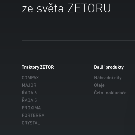
ze světa ZETORU
Traktory ZETOR
Další produkty
COMPAX
Náhradní díly
MAJOR
Oleje
ŘADA 6
Čelní nakladače
ŘADA 5
PROXIMA
FORTERRA
CRYSTAL