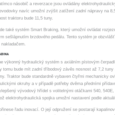
zatímco násobič a reverzace jsou ovládány elektrohydraulick
evodovky navíc umožní zvýšit zatížení zadní nápravy na 8,
ost traktoru bude 11,5 tuny.
ude také systém Smart Braking, který umožní ovládat rozjez
ým sešlápnutím brzdového pedálu. Tento systém je obzvlášť e
m nakladačem.
ABINA
e výkonný hydraulický systém s axiálním pístovým čerpad
ky tomu bude mít zadní tříbodový závěs nosnost až 7,2 tuny
uny. Traktor bude standardně vybaven čtyřmi mechanicky o
ulickými okruhy a v případě potřeby dvěma předními přídav
ylepšený vývodový hřídel s volitelnými otáčkami 540, 540E
hož elektrohydraulická spojka umožní nastavení podle aktuál
přinese řadu inovací. O její odpružení se postarají kapalinov