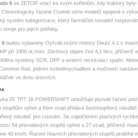
ada 6
se ZETOR vrací ke svým kořenům, kdy traktory byly 
. Chronologicky řazené číselné série modelů spojené s výk
edný systém kategorizace, který farmářům usnadní rozpoznán
 stroje pro jejich potřeby.
 6
budou vybaveny čtyřválcovými motory Deutz 4.1 s maxi
P při 1900 ot./min. Zdvihový objem činí 4,1 litru, přičemž
jištěna systémy SCR, DPF a externí recirkulací spalin. Moto
 Common Rail, jedním turbodmychadlem a možností nastave
otáček ve dvou úrovních.
KA
vka ZF TPT 16 POWERSHIFT umožňuje plynulé řazení pod 
i stupňům vpřed a třem vzad přidává šestistupňový násobič
upňový násobič pro couvání. Se započtením plazivých rychlo
ozici 54 převodových stupňů vpřed a 27 vzad, přičemž maxi
hne 40 km/h. Řazení hlavních převodových stupňů probíhá 