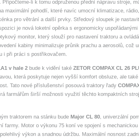
y. Připočteme-li k tomu odpruženou přední nápravu stroje, m
na maximální pohodlí, které navíc umocní klimatizace, rádio
énka pro větrání a další prvky. Středový sloupek je nastavi
spozici je nová loketní opěrka s ergonomicky uspořádanými
tykový monitor, který slouží pro nastavení traktoru a ovládá
ovedení kabiny minimalizuje průnik prachu a aerosolů, což 
ru i při práci s postřikovačem.
A1 v hale 2
bude k vidění také
ZETOR COMPAX CL 26 PL
vou, která poskytuje nejen vyšší komfort obsluze, ale také 
ost. Tato nové příslušenství posouvá traktory řady
COMPAX
írá farmářům širší možnosti využití těchto kompaktních str
ným traktorem na stánku bude
Major CL 80
, univerzální po
ní farmy. Motor o výkonu 75 koní ve spojení s mechanicko
spolehlivý výkon a snadnou údržbu. Maximální nosnost zadn