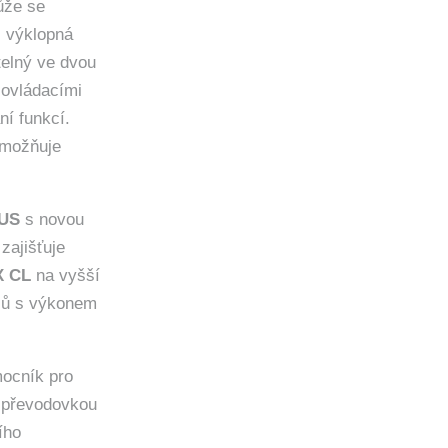
ůže se
, výklopná
telný ve dvou
 ovládacími
ní funkcí.
umožňuje
US
s novou
zajišťuje
 CL
na vyšší
ojů s výkonem
mocník pro
u převodovkou
ího