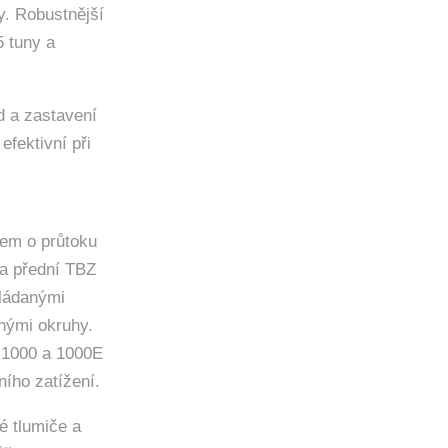
y. Robustnější
5 tuny a
d a zastavení
fektivní při
lem o průtoku
 a přední TBZ
vládanými
nými okruhy.
, 1000 a 1000E
ního zatížení.
é tlumiče a