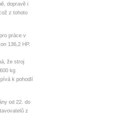
bě, dopravě i
což z tohoto
 pro práce v
kon 136,2 HP.
, že stroj
 600 kg
pívá k pohodlí
ány od 22. do
tavovatelů z