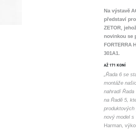
Na výstavě A
představí pro
ZETOR, jehož
novinkou se 
FORTERRA HSX
301A1.
AŽ 171 KONÍ
„Řada 6 se st
montáže naši
nahradí Řada 
na Řadě 5, k
produktových 
nový model s
Harman, výko