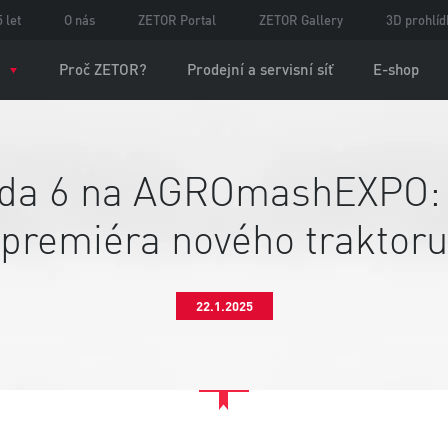
 let
O nás
ZETOR Portal
ZETOR Gallery
3D prohlíd
Proč ZETOR?
Prodejní a servisní síť
E-shop
da 6 na AGROmashEXPO:
premiéra nového traktoru
22.1.2025