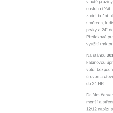
vinuté pružin
obsluha těšit 
zadní boční ok
směrech, k di
prvky a 24“ do
Přetlakové pr
využití trakto
Na stánku
301
kabinovou úpra
větší bezpečn
úroveň a otev
do 24 HP.
Dalším červe
menší a střed
12/12 nabízí 