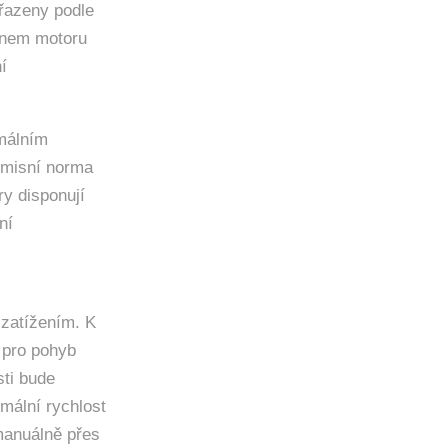
řazeny podle
onem motoru
í
málním
 emisní norma
ry disponují
ní
zatížením. K
 pro pohyb
sti bude
mální rychlost
manuálně přes