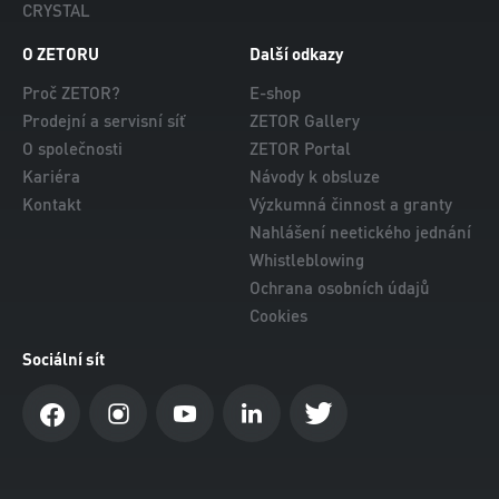
CRYSTAL
O ZETORU
Další odkazy
Proč ZETOR?
E-shop
Prodejní a servisní síť
ZETOR Gallery
O společnosti
ZETOR Portal
Kariéra
Návody k obsluze
Kontakt
Výzkumná činnost a granty
Nahlášení neetického jednání
Whistleblowing
Ochrana osobních údajů
Cookies
Sociální sít