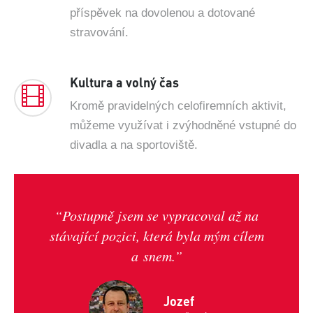
příspěvek na dovolenou a dotované
stravování.
Kultura a volný čas
Kromě pravidelných celofiremních aktivit,
můžeme využívat i zvýhodněné vstupné do
divadla a na sportoviště.
“Postupně jsem se vypracoval až na
stávající pozici, která byla mým cílem
a snem.”
Jaroslav
Jozef