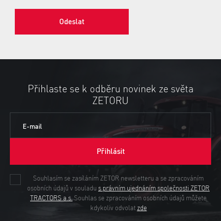
Odeslat
Přihlaste se k odběru novinek ze světa
ZETORU
E-mail
Přihlásit
Souhlasím se zasíláním ZETOR newsletteru a se zpracováním
osobních údajů v souladu
s právním ujednáním společnosti ZETOR
TRACTORS a.s.
Souhlas se zpracováním osobních údajů můžete
kdykoliv odvolat
zde